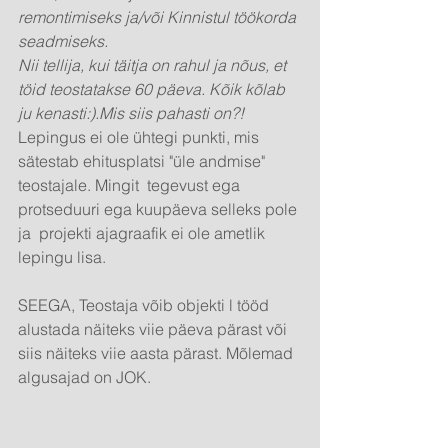
remontimiseks ja/või Kinnistul töökorda 
seadmiseks.
Nii tellija, kui täitja on rahul ja nõus, et 
töid teostatakse 60 päeva. Kõik kõlab 
ju kenasti:).Mis siis pahasti on?!
Lepingus ei ole ühtegi punkti, mis 
sätestab ehitusplatsi "üle andmise" 
teostajale. Mingit  tegevust ega 
protseduuri ega kuupäeva selleks pole 
ja  projekti ajagraafik ei ole ametlik 
lepingu lisa.
SEEGA, Teostaja võib objekti l tööd 
alustada näiteks viie päeva pärast või 
siis näiteks viie aasta pärast. Mõlemad 
algusajad on JOK. 