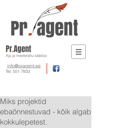
Pr
.
Agent
Aja ja meelerahu säästja
info@pragent.ee
Tel:
551 7833
Miks projektid
ebaõnnestuvad - kõik algab
kokkulepetest.