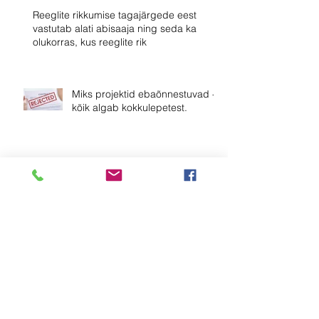
Reeglite rikkumise tagajärgede eest
vastutab alati abisaaja ning seda ka
olukorras, kus reeglite rik
Miks projektid ebaõnnestuvad -
kõik algab kokkulepetest.
Miks projektid ebaõnnestuvad -
kõik algab algusest
Intervjuu, Tiit Valm