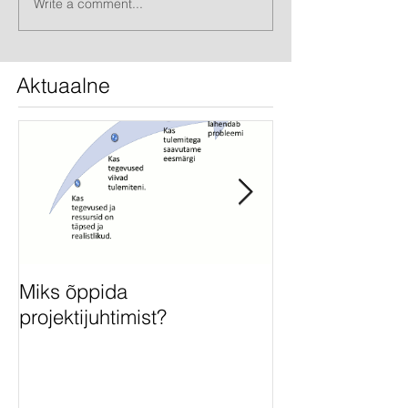
Write a comment...
Aktuaalne
Miks õppida
Miks projektid
projektijuhtimist?
ebaõnnestuvad