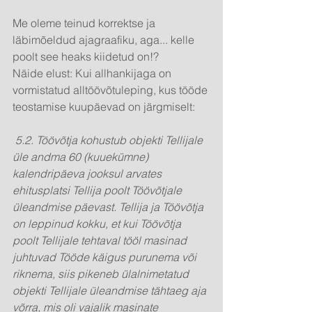
Me oleme teinud korrektse ja 
läbimõeldud ajagraafiku, aga... kelle 
poolt see heaks kiidetud on!?
Näide elust: Kui allhankijaga on 
vormistatud alltöövõtuleping, kus tööde 
teostamise kuupäevad on järgmiselt:
 5.2. Töövõtja kohustub objekti Tellijale 
üle andma 60 (kuuekümne) 
kalendripäeva jooksul arvates 
ehitusplatsi Tellija poolt Töövõtjale 
üleandmise päevast. Tellija ja Töövõtja 
on leppinud kokku, et kui Töövõtja 
poolt Tellijale tehtaval tööl masinad 
juhtuvad Tööde käigus purunema või 
riknema, siis pikeneb ülalnimetatud 
objekti Tellijale üleandmise tähtaeg aja 
võrra, mis oli vajalik masinate 