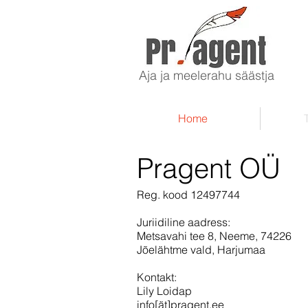
Pr
.
Agent
Aja ja meelerahu säästja
Home
Pragent OÜ
Reg. kood 12497744
Juriidiline aadress
:
Metsavahi tee 8, Neeme, 74226
Jõelähtme vald, Harjumaa
Kontakt:
Lily Loidap
info[ät]pragent.ee