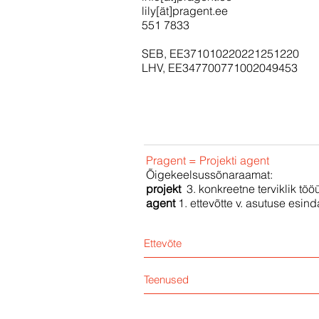
lily[ät]pragent.ee
551 7833
SEB, EE371010220221251220
LHV, EE347700771002049453
Pragent = Projekti agent
Õigekeelsussõnaraamat:
projekt
3. konkreetne terviklik tö
agent
1. ettevõtte v. asutuse esind
Ettevõte
Teenused