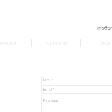
info@p
Teenused
Kus on raha?
Blogi