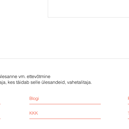
öülesanne vm. ettevõtmine
aja, kes täidab selle ülesandeid, vahetalitaja.
Blogi
KKK