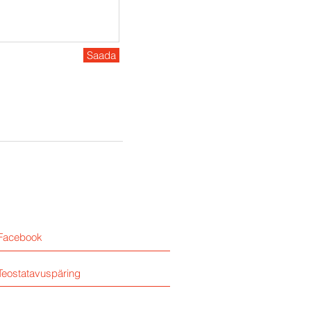
Saada
Facebook
Teostatavuspäring