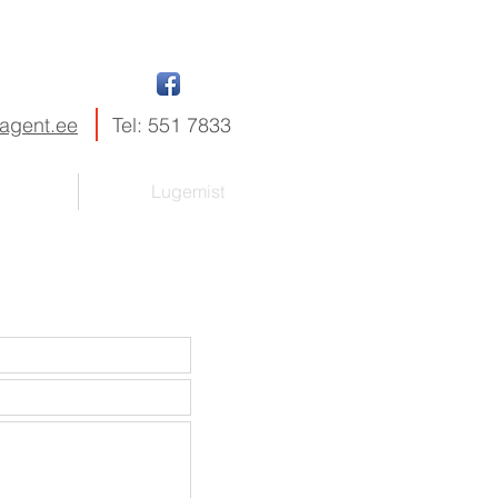
ragent.ee
Tel: 551 7833
Lugemist