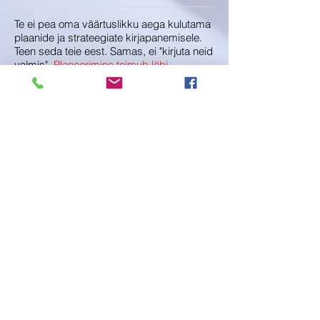
Te ei pea oma väärtuslikku aega kulutama
plaanide ja strateegiate kirjapanemisele.
Teen seda teie eest. Samas, ei "kirjuta neid
valmis".
Planeerimine toimub läbi
coaching
u.
(Coaching on juhendamise stiil, mis
aitab leida ja ellu viia lahendusi viisil, mis
on just lahenduse otsijale kõige sobivam.)
Seega on kindel, et teie plaan valmib
"rätsepatööna."
Projektide elluviimine
toob endaga kaasa
nii bürokraatiat, kui keerulisi
juhtimisolukordi ning tulekahjukustutamist.
Asun teie projekti esindajaks, võtan enda
kanda projektijuhtimise ülesanded, olles
"tõlgiks" tellija-täitja-rahastaja vahel.
Koordineerin tegevust, organiseerin
projektirühma tööd, jälgin skoopi,
ennetan "tulekahjud", koostan tülikad
aruanded ning lõppanalüüsi.