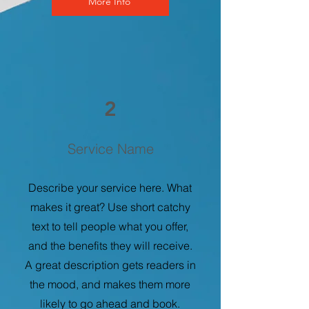
More Info
2
Service Name
Describe your service here. What
makes it great? Use short catchy
text to tell people what you offer,
and the benefits they will receive.
A great description gets readers in
the mood, and makes them more
likely to go ahead and book.