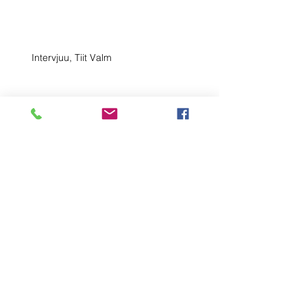
Intervjuu, Tiit Valm
"Pärast pöördumist andis EAS teada, et
nad kaasavad sõltumatu eksperdi."
Uuendatud rahastusuudised
Piirkondade konkurentsivõime