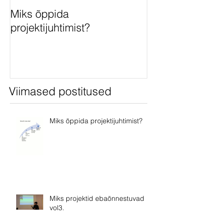
Miks õppida
Miks projektid
projektijuhtimist?
ebaõnnestuvad
Viimased postitused
Miks õppida projektijuhtimist?
Miks projektid ebaõnnestuvad
vol3.