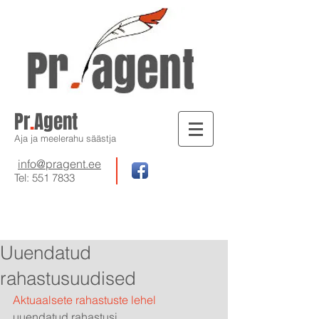
Pr
.
Agent
Aja ja meelerahu säästja
info@pragent.ee
Tel:
551 7833
Uuendatud
rahastusuudised
Aktuaalsete rahastuste lehel
uuendatud rahastusi 